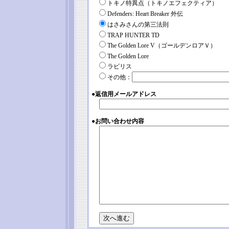
トキノ特異点（トキノエフェクティア）
Defenders: Heart Breaker 外伝
はさみさんの第三法則
TRAP HUNTER TD
The Golden Lore V（ゴールデンロアＶ）
The Golden Lore
ラビリス
その他：
●返信用メールアドレス
●お問い合わせ内容