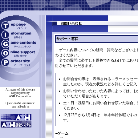
サポート窓口
ゲーム内容についての疑問・質問などございま
わせください。
全ての質問に必ずしも返答できるわけではあり
討させていただきます。
お問合せの際は、表示されるエラーメッセー
生したのか、現在の状況などを詳しくご記入
All parts of this site are
お問い合わせいただいた内容によっては、お
copyrighted by
ていただく場合があります。
ASH Corporation.
土・日・祝祭日にお問い合わせ頂いた場合、
Questions&Comments:
sup_a@ash.jp
ください。
12月27日から1月4日は、年末年始休暇で
す。
●ゲーム